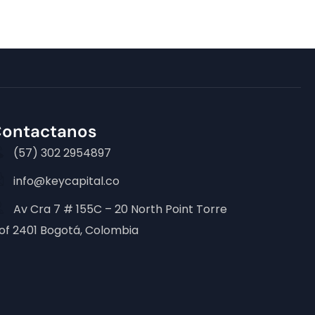
ontactanos
(57) 302 2954897
info@keycapital.co
Av Cra 7 # 155C – 20 North Point Torre
 of 2401 Bogotá, Colombia