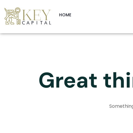
HOME
Great thi
Something 