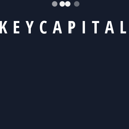
K
E
Y
C
A
P
I
T
A